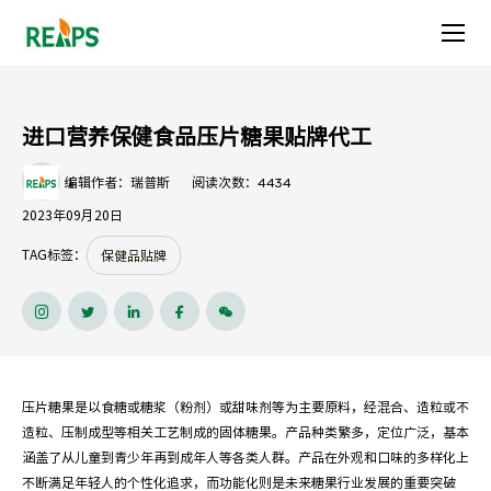
进
口
营
进口营养保健食品压片糖果贴牌代工
养
4434
编辑作者：瑞普斯
阅读次数：
保
2023年09月20日
健
TAG标签：
保健品贴牌
食
品
压
压片糖果是以食糖或糖浆（粉剂）或甜味剂等为主要原料，经混合、造粒或不
片
造粒、压制成型等相关工艺制成的固体糖果。产品种类繁多，定位广泛，基本
涵盖了从儿童到青少年再到成年人等各类人群。产品在外观和口味的多样化上
糖
不断满足年轻人的个性化追求，而功能化则是未来糖果行业发展的重要突破