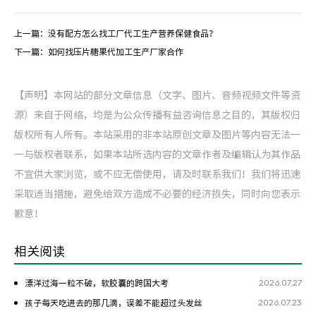
上一篇：
没有配方怎么找工厂代工生产营养保健食品？
下一篇：
如何找压片糖果代加工生产厂家合作
【声明】本网站的部分文章信息（文字、图片、音频视频文件等资
源）来自于网络，均是为公众传播有益咨询信息之目的，其版权归
版权所有人所有。本站采用的非本站原创文章及图片等内容无法一
一与版权者联系，如果本站所选内容的文章作者及编辑认为其作品
不宜供大家浏览，或不应无偿使用，请及时联系我们！我们将迅速
采取适当措施，避免给双方造成不必要的经济损失，同时向您表示
歉意！
相关阅读
2026.07.27
漂洋过海一粒不破，软胶囊的跨国大考
2026.07.23
孩子每天吃进去的那几滴，误差不能超过头发丝