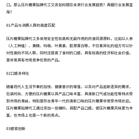
口。那么压片糖果贴牌代工又该如何顺应未来行业发展趋势？再掘行业发展蓝
果
海？
贴
01
产品与消费人群的高度匹配
牌
压片糖果贴牌代工多采用安全性较高和无副作用的药食同源原料，比如以人参
（人工种植）、黄精、玛咖、叶黄素、胶原蛋白等，不仅差异化的组方可以针
代
对性面向不同人群，同时还提高了食材的口感，具有较高的经济和社会价值，
是非常具有市场竞争优势的产品。
工
02
口感多样化
随着现代人生活节奏的加快、健康意识的增强，以及对产品追新逐异的需求，
包装时尚、方便的压片糖果以其产品口味丰富、具清新口气或功能性等特点受
到市场的青睐，特别是符合青年一代的清新口味的压片糖果非常受市场欢迎。
压片糖果贴牌代工通过添加一些辅料，调配产品口感，使压片糖果风味更为丰
富，在市场上也是一个新的亮点。
03
感官创新