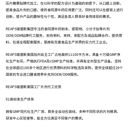
压片糖果贴牌代加工，在以科学的配方设计为基础的前提下，从口感上创新，
提高食品片剂的口感，使药食同源中药应用更广泛，同时还可以在感官上进行
创新，提升产品的趣味性与个性，满足各类人群良好食用体验的需求。
REAPS瑞普斯集团专注药食同源中药粉末、提取物、小分子肽等片剂
OEM/ODM贴牌代工服务，支持来料、来样、来配方及成品贴牌合作，提供原
料、包装全程配套服务，是拥有完善食品生产资质的实力代工企业。
REAPS瑞普斯美国加州自主工厂占地面积11100平方米，具备十万级GMP净
化生产车间，严格执行FDA及cGMP生产标准，并具有全剂型生产设备。坚持
在全球超过100多个地区进行优质原料的科学甄选及采购，提供全球超过20个
国家的专业进口膳食营养补充剂OEM/ODM服务。
REAPS瑞普斯美国工厂片剂代工优势
01
高标准生产体系
拥有GMP现代化生产厂房、数条全自动包装线、多种不同形状的片剂模具、
研发中心实验室等，能全方位满足不同客户的需求。