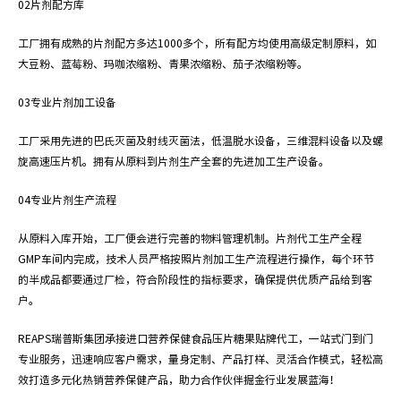
02
片剂配方库
工厂拥有成熟的片剂配方多达1000多个，所有配方均使用高级定制原料，如
大豆粉、蓝莓粉、玛咖浓缩粉、青果浓缩粉、茄子浓缩粉等。
03
专业片剂加工设备
工厂采用先进的巴氏灭菌及射线灭菌法，低温脱水设备，三维混料设备以及螺
旋高速压片机。拥有从原料到片剂生产全套的先进加工生产设备。
04
专业片剂生产流程
从原料入库开始，工厂便会进行完善的物料管理机制。片剂代工生产全程
GMP车间内完成，技术人员严格按照片剂加工生产流程进行操作，每个环节
的半成品都要通过厂检，符合阶段性的指标要求，确保提供优质产品给到客
户。
REAPS瑞普斯集团承接进口营养保健食品压片糖果贴牌代工，一站式门到门
专业服务，迅速响应客户需求，量身定制、产品打样、灵活合作模式，轻松高
效打造多元化热销营养保健产品，助力合作伙伴掘金行业发展蓝海！