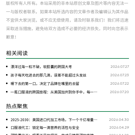
版权所有人所有。本站采用的非本站原创文章及图片等内容无法一
一与版权者联系，如果本站所选内容的文章作者及编辑认为其作品
不宜供大家浏览，或不应无偿使用，请及时联系我们！我们将迅速
采取适当措施，避免给双方造成不必要的经济损失，同时向您表示
歉意！
相关阅读
2026.07.27
漂洋过海一粒不破，软胶囊的跨国大考
2026.07.23
孩子每天吃进去的那几滴，误差不能超过头发丝
2026.07.22
嚼下去的第一口，决定了品牌在嘴里的去留
2026.07.20
一瓶口服液的跨国旅程：从美国加州到你手中，每一步都是考验
热点聚焦
2026.04.30
2025-2030：美国进口代加工市场，下一个千亿增量在哪？
2026.04.29
口服液代工：锁定每一滴营养的活性与安全