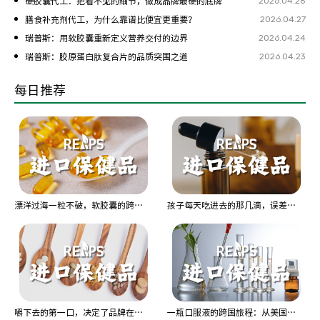
2026.04.28
硬胶囊代工：把看不见的细节，做成品牌最硬的底牌
2026.04.27
膳食补充剂代工，为什么靠谱比便宜更重要？
2026.04.24
瑞普斯：用软胶囊重新定义营养交付的边界
2026.04.23
瑞普斯：胶原蛋白肽复合片的品质突围之道
每日推荐
漂洋过海一粒不破，软胶囊的跨国大考
孩子每天吃进去的那几滴，误差不能超过头发丝
嚼下去的第一口，决定了品牌在嘴里的去留
一瓶口服液的跨国旅程：从美国加州到你手中，每一步都是考验