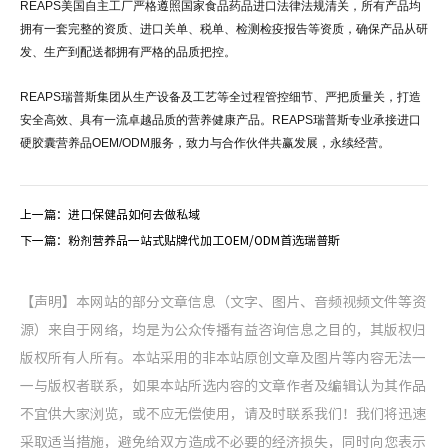
REAPS美国自主工厂严格遵照国家食品药品进口法律法规清关，所有产品均
拥有一套完整的资质、进口关单、税单、检测检疫报告等资质，确保产品从研
发、生产到配送都拥有严格的品质把控。
REAPS瑞普斯集团从生产设备及工艺等全过程管控细节、严把质量关，打造
安全高效、具有一流卓越品质的营养健康产品。REAPS瑞普斯专业承接进口
硬胶囊营养品OEM/ODM服务，致力与合作伙伴共赢发展，永续经营。
上一篇：
进口保健品如何去做私域
下一篇：
粉剂营养品一站式贴牌代加工OEM/ODM首选瑞普斯
【声明】本网站的部分文章信息（文字、图片、音频视频文件等资
源）来自于网络，均是为公众传播有益咨询信息之目的，其版权归
版权所有人所有。本站采用的非本站原创文章及图片等内容无法一
一与版权者联系，如果本站所选内容的文章作者及编辑认为其作品
不宜供大家浏览，或不应无偿使用，请及时联系我们！我们将迅速
采取适当措施，避免给双方造成不必要的经济损失，同时向您表示