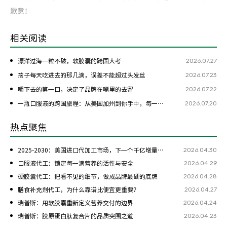
歉意！
相关阅读
2026.07.27
漂洋过海一粒不破，软胶囊的跨国大考
2026.07.23
孩子每天吃进去的那几滴，误差不能超过头发丝
2026.07.22
嚼下去的第一口，决定了品牌在嘴里的去留
2026.07.20
一瓶口服液的跨国旅程：从美国加州到你手中，每一步都是考验
热点聚焦
2026.04.30
2025-2030：美国进口代加工市场，下一个千亿增量在哪？
2026.04.29
口服液代工：锁定每一滴营养的活性与安全
2026.04.28
硬胶囊代工：把看不见的细节，做成品牌最硬的底牌
2026.04.27
膳食补充剂代工，为什么靠谱比便宜更重要？
2026.04.24
瑞普斯：用软胶囊重新定义营养交付的边界
2026.04.23
瑞普斯：胶原蛋白肽复合片的品质突围之道