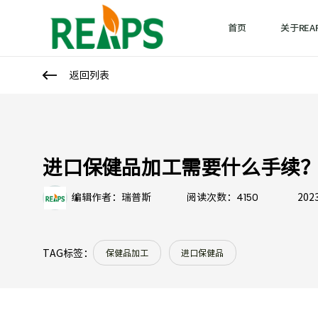
进
首页
关于REA
口
保
返回列表
健
品
加
进口保健品加工需要什么手续
工
4150
编辑作者：瑞普斯
阅读次数：
202
需
要
保健品加工
进口保健品
TAG标签：
什
么