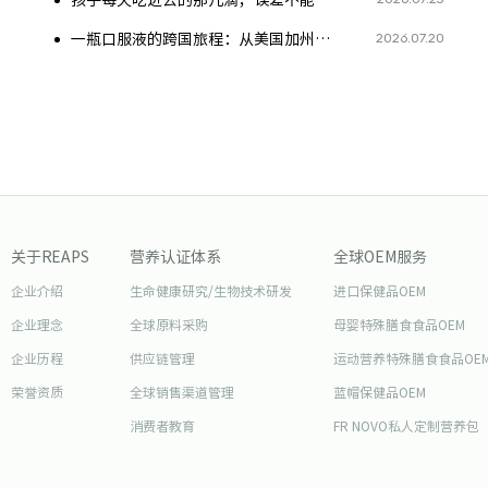
孩子每天吃进去的那几滴，误差不能超过头发丝
2026.07.20
一瓶口服液的跨国旅程：从美国加州到你手中，每一步都是考验
关于REAPS
营养认证体系
全球OEM服务
企业介绍
生命健康研究/生物技术研发
进口保健品OEM
企业理念
全球原料采购
母婴特殊膳食食品OEM
企业历程
供应链管理
运动营养特殊膳食食品OE
荣誉资质
全球销售渠道管理
蓝帽保健品OEM
消费者教育
FR NOVO私人定制营养包